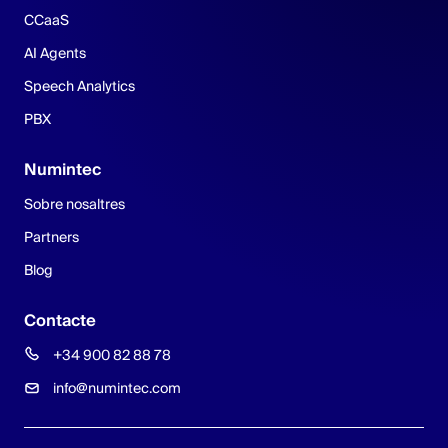
CCaaS
AI Agents
Speech Analytics
PBX
Numintec
Sobre nosaltres
Partners
Blog
Contacte
+34 900 82 88 78
info@numintec.com