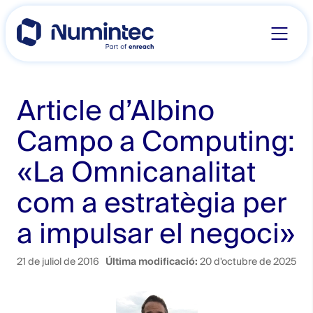
Skip
to
content
Article d’Albino
Campo a Computing:
«La Omnicanalitat
com a estratègia per
a impulsar el negoci»
21 de juliol de 2016
Última modificació:
20 d'octubre de 2025