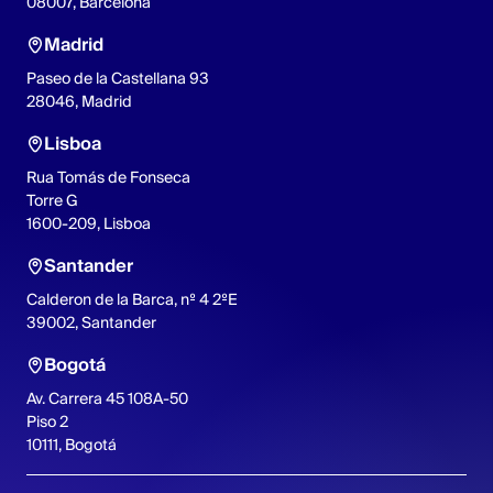
08007, Barcelona
Madrid
Paseo de la Castellana 93
28046, Madrid
Lisboa
Rua Tomás de Fonseca
Torre G
1600-209, Lisboa
Santander
Calderon de la Barca, nº 4 2ºE
39002, Santander
Bogotá
Av. Carrera 45 108A-50
Piso 2
10111, Bogotá