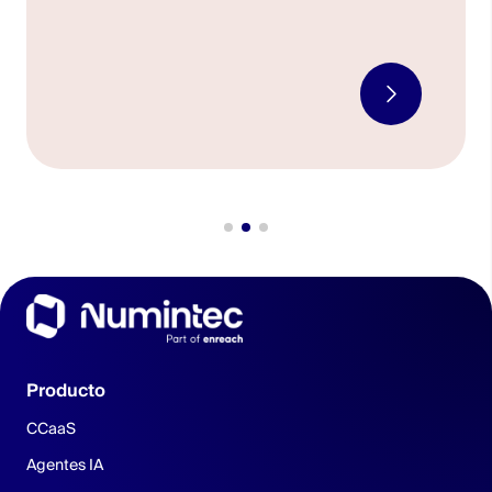
cloud puede resultar más económica en
integración con sistemas CRM y mucho más
comparación con las centralitas tradicionales.
Funcionalidades avanzadas: Proporciona una
Además, también puede admitir servicios
amplia gama de características avanzadas y
adicionales como envío de SMS, videoconferencias
herramientas de gestión de llamadas, lo que
y colaboración en tiempo real.
mejora la productividad y la eficiencia de las
comunicaciones empresariales.
Integración con sistemas empresariales: La
centralita cloud se puede integrar con otros
sistemas de la empresa, como CRM o software
de gestión, para facilitar la automatización y
mejorar la experiencia del cliente.
Actualizaciones y soporte técnico: Al estar en la
nube, las actualizaciones de software y el soporte
técnico son responsabilidad del proveedor de la
Producto
centralita, lo que garantiza un sistema actualizado
y un servicio de atención al cliente especializado.
CCaaS
Agentes IA