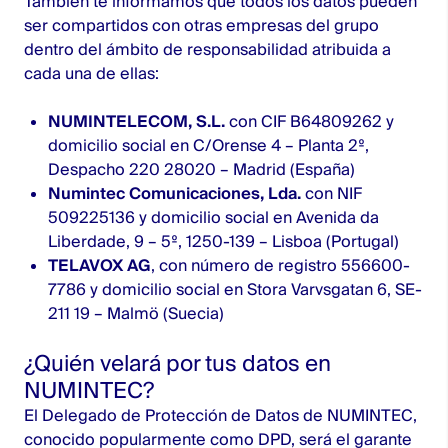
También te informamos que todos los datos pueden
ser compartidos con otras empresas del grupo
dentro del ámbito de responsabilidad atribuida a
cada una de ellas:
NUMINTELECOM, S.L.
con CIF B64809262 y
domicilio social en C/Orense 4 – Planta 2º,
Despacho 220 28020 – Madrid (España)
Numintec Comunicaciones, Lda.
con NIF
509225136 y domicilio social en Avenida da
Liberdade, 9 – 5º, 1250-139 – Lisboa (Portugal)
TELAVOX AG
, con número de registro 556600-
7786 y domicilio social en Stora Varvsgatan 6, SE-
211 19 – Malmö (Suecia)
¿Quién velará por tus datos en
NUMINTEC?
El Delegado de Protección de Datos de NUMINTEC,
conocido popularmente como DPD, será el garante