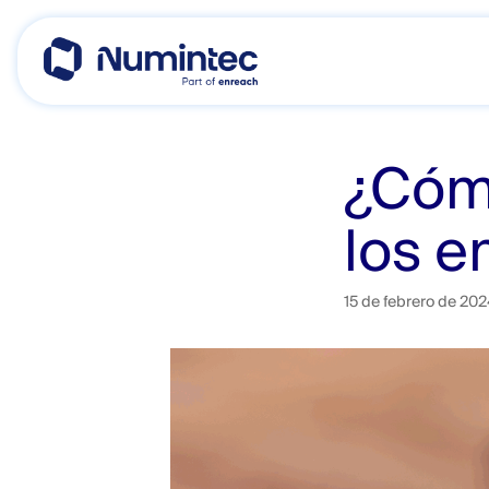
Skip
to
content
¿Cómo
los e
15 de febrero de 202