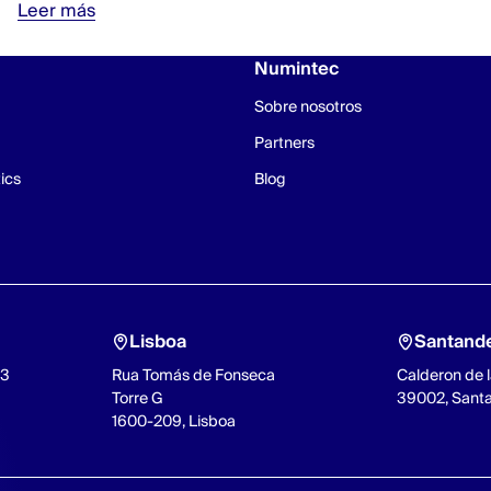
Leer más
Numintec
Sobre nosotros
Partners
ics
Blog
Lisboa
Santand
93
Rua Tomás de Fonseca
Calderon de l
Torre G
39002, Sant
1600-209, Lisboa