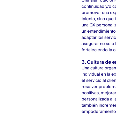
Una alta rotación 
continuidad y/o co
promover una expe
talento, sino que
una CX personali
un entendimiento 
adaptar los servi
asegurar no solo l
fortaleciendo la c
3. Cultura de 
Una cultura orga
individual en la e
el servicio al cl
resolver problem
positivas, mejora
personalizada a la
también incrementa
empoderamiento de