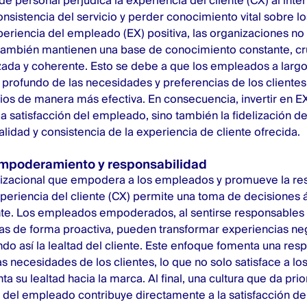
de personal perjudica la experiencia del cliente (CX) al inte
nsistencia del servicio y perder conocimiento vital sobre los
riencia del empleado (EX) positiva, las organizaciones no 
 también mantienen una base de conocimiento constante, cru
zada y coherente. Esto se debe a que los empleados a larg
profundo de las necesidades y preferencias de los clientes
cios de manera más efectiva. En consecuencia, invertir en E
a satisfacción del empleado, sino también la fidelización del
alidad y consistencia de la experiencia de cliente ofrecida.
empoderamiento y responsabilidad
nizacional que empodera a los empleados y promueve la re
xperiencia del cliente (CX) permite una toma de decisiones á
iente. Los empleados empoderados, al sentirse responsables
as de forma proactiva, pueden transformar experiencias ne
ndo así la lealtad del cliente. Este enfoque fomenta una res
s necesidades de los clientes, lo que no solo satisface a los
 su lealtad hacia la marca. Al final, una cultura que da prio
l empleado contribuye directamente a la satisfacción del c