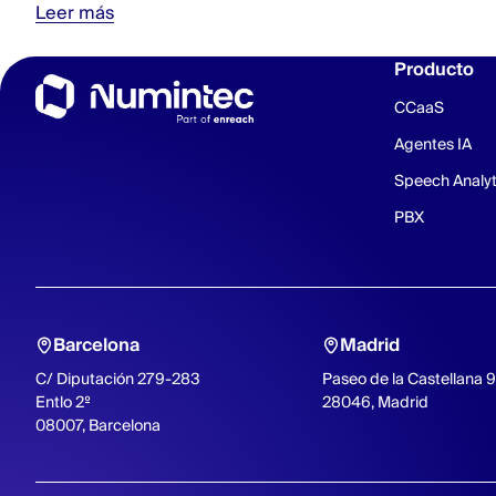
Leer más
Producto
CCaaS
Agentes IA
Speech Analyt
PBX
Barcelona
Madrid
C/ Diputación 279-283
Paseo de la Castellana 
Entlo 2º
28046, Madrid
08007, Barcelona