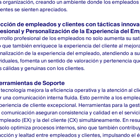
la organización, creando un ambiente donde los empleados 
lientes se sienten apreciados.
facción de empleados y clientes con tácticas innov
fesional y Personalización de la Experiencia del E
sarrollo profesional de los empleados no solo aumenta su sat
que también enriquece la experiencia del cliente al mejorar
onalización de la experiencia del empleado, atendiendo a s
viduales, fomenta un sentido de valoración y pertenencia qu
 cálidas y genuinas con los clientes.
erramientas de Soporte
tecnología mejora la eficiencia operativa y la atención al cli
 una comunicación interna fluida. Esto permite a los empl
periencia de cliente excepcional
. Herramientas para la gest
 comunicación aseguran consistencia y calidad en el servici
mpleado (EX) y la del cliente (CX) simultáneamente. En res
solo optimiza procesos internos, sino que también contribuy
facción y lealtad entre empleados y clientes, impulsando el é