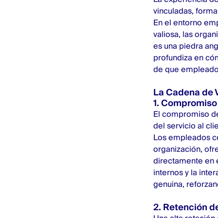
vinculadas, form
En el entorno emp
valiosa, las orga
es una piedra ang
profundiza en cóm
de que empleados 
La Cadena de V
1. Compromiso 
El compromiso del
del
servicio al cli
Los empleados com
organización, ofr
directamente en ex
internos y la inte
genuina, reforzand
2. Retención de