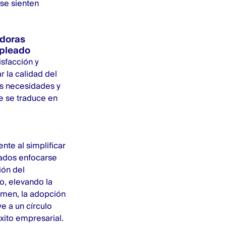
se sienten
adoras
mpleado
isfacción y
 la calidad del
us necesidades y
e se traduce en
ente al simplificar
eados enfocarse
ión del
o, elevando la
umen, la adopción
e a un círculo
xito empresarial.