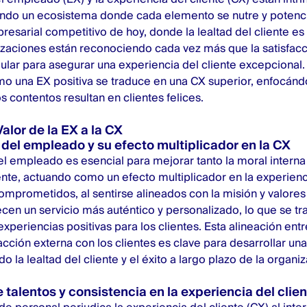
ando un ecosistema donde cada elemento se nutre y poten
resarial competitivo de hoy, donde la lealtad del cliente e
nizaciones están reconociendo cada vez más que la satisfa
ular para asegurar una experiencia del cliente excepcional.
o una EX positiva se traduce en una CX superior, enfocánd
contentos resultan en clientes felices.
alor de la EX a la CX
del empleado y su efecto multiplicador en la CX
 empleado es esencial para mejorar tanto la moral interna
ente
, actuando como un efecto multiplicador en la experienci
prometidos, al sentirse alineados con la misión y valores
ecen un servicio más auténtico y personalizado, lo que se t
periencias positivas para los clientes. Esta alineación entr
racción externa con los clientes es clave para desarrollar u
o la lealtad del cliente y el éxito a largo plazo de la organiz
 talentos y consistencia en la experiencia del clie