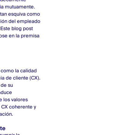
cia mutuamente.
s tan esquiva como
cción del empleado
 Este blog post
ose en la premisa
 como la calidad
a de cliente (CX).
 de su
raduce
e los valores
na CX coherente y
ación.
nte