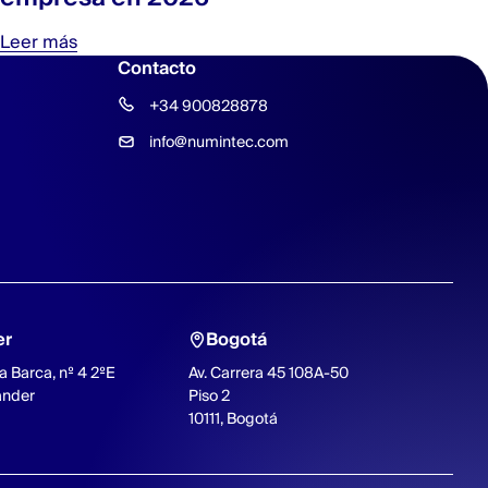
Leer más
Contacto
+34 900828878
info@numintec.com
er
Bogotá
a Barca, nº 4 2ºE
Av. Carrera 45 108A-50
ander
Piso 2
10111, Bogotá