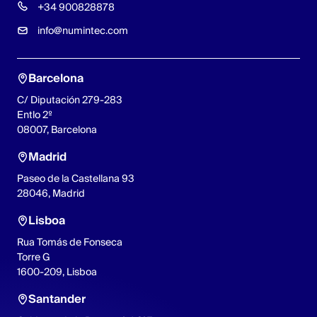
+34 900828878
info@numintec.com
Barcelona
C/ Diputación 279-283
Entlo 2º
08007, Barcelona
Madrid
Paseo de la Castellana 93
28046, Madrid
Lisboa
Rua Tomás de Fonseca
Torre G
1600-209, Lisboa
Santander