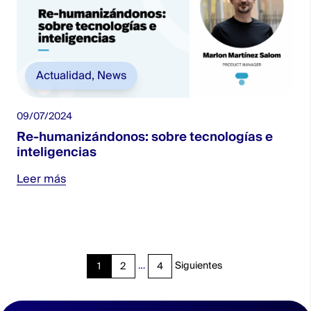
Actualidad
,
News
09/07/2024
Re-humanizándonos: sobre tecnologías e
inteligencias
Leer más
Paginación
…
Siguientes
1
2
4
de