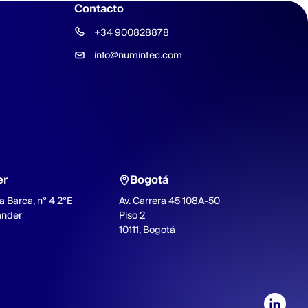
Contacto
+34 900828878
info@numintec.com
er
Bogotá
a Barca, nº 4 2ºE
Av. Carrera 45 108A-50
ander
Piso 2
10111, Bogotá