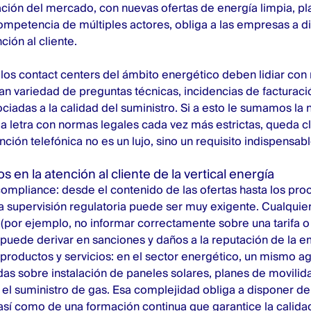
ción del mercado, con nuevas ofertas de energía limpia, p
petencia de múltiples actores, obliga a las empresas a di
ción al cliente.
 los contact centers del ámbito energético deben lidiar con
an variedad de preguntas técnicas, incidencias de facturac
sociadas a la calidad del suministro. Si a esto le sumamos la
la letra con
normas legales cada vez más estrictas
, queda c
nción telefónica no es un lujo, sino un requisito indispensabl
s en la atención al cliente de la vertical energía
ompliance: desde el contenido de las ofertas hasta los pr
la supervisión regulatoria puede ser muy exigente. Cualquier
por ejemplo, no informar correctamente sobre una tarifa o
puede derivar en sanciones y daños a la reputación de la e
productos y servicios: en el sector energético, un mismo 
as sobre instalación de paneles solares, planes de movilida
 el suministro de gas. Esa complejidad obliga a disponer de
 así como de una formación continua que garantice la calid