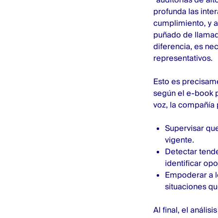
profunda las inter
cumplimiento, y a
puñado de llamad
diferencia, es ne
representativos.
Esto es precisam
según el
e-book 
voz, la compañía
Supervisar que
vigente.
Detectar tende
identificar op
Empoderar a l
situaciones qu
Al final,
el análisi