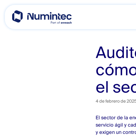
Skip
to
content
Audit
cómo 
el se
4 de febrero de 202
El sector de la en
servicio ágil y c
y exigen un contr