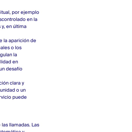
itual, por ejemplo
scontrolado en la
y, en última
e la aparición de
les o los
gulan la
lidad en
un desafío
ión clara y
tunidad o un
ervicio puede
e las llamadas. Las
istemática y