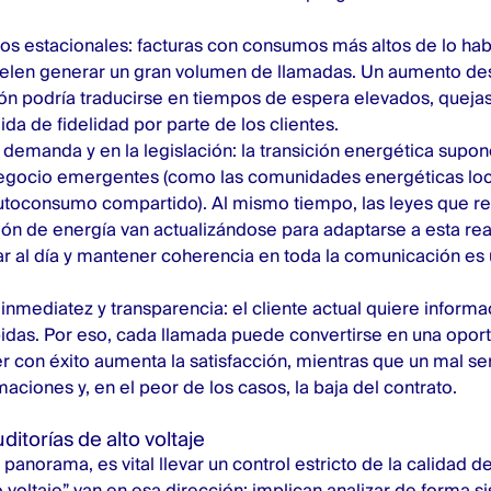
os estacionales: facturas con consumos más altos de lo hab
suelen generar un gran volumen de llamadas. Un aumento de
ón podría traducirse en tiempos de espera elevados, quejas 
ida de fidelidad por parte de los clientes.
demanda y en la legislación: la transición energética supon
gocio emergentes (como las comunidades energéticas loca
utoconsumo compartido). Al mismo tiempo, las leyes que re
ón de energía van actualizándose para adaptarse a esta rea
ar al día y mantener coherencia en toda la comunicación es 
nmediatez y transparencia: el cliente actual quiere informac
idas. Por eso, cada llamada puede convertirse en una opor
er con éxito aumenta la satisfacción, mientras que un mal s
aciones y, en el peor de los casos, la baja del contrato.
uditorías de alto voltaje
anorama, es vital llevar un control estricto de la calidad d
o voltaje” van en esa dirección: implican analizar de forma s