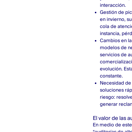
interacción.
Gestión de pic
en invierno, 
cola de atenci
instancia, pérd
Cambios en la 
modelos de ne
servicios de a
comercializaci
evolución. Est
constante.
Necesidad de i
soluciones ráp
riesgo: resolv
generar reclam
El valor de las a
En medio de este p
“auditorías de alt