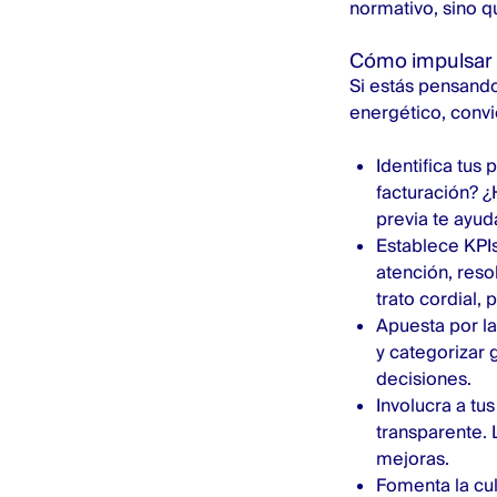
normativo, sino q
Cómo impulsar l
Si estás pensando 
energético, convi
Identifica tus 
facturación? ¿
previa te ayuda
Establece KPIs
atención, reso
trato cordial,
Apuesta por l
y categorizar 
decisiones.
Involucra a tu
transparente. 
mejoras.
Fomenta la cu