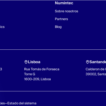
Numintec
Sobre nosotros
Partners
ics
Blog
Lisboa
Santand
93
Rua Tomás de Fonseca
Calderon de l
Torre G
39002, Sant
1600-209, Lisboa
kies
Estado del sistema