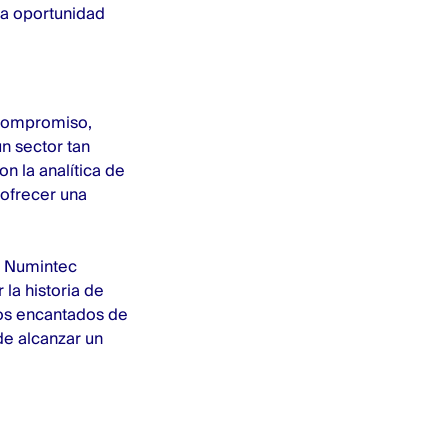
na oportunidad
 compromiso,
un sector tan
n la analítica de
 ofrecer una
o Numintec
ar
la historia de
emos encantados de
de alcanzar un