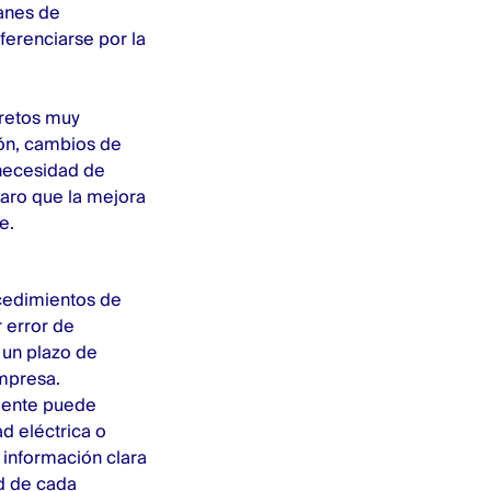
lanes de
ferenciarse por la
 retos muy
ión, cambios de
 necesidad de
laro que la mejora
e.
ocedimientos de
 error de
 un plazo de
mpresa.
agente puede
d eléctrica o
 información clara
ad de cada