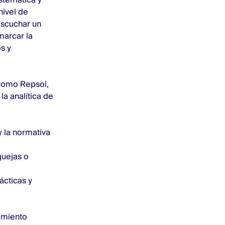
nivel de
escuchar un
marcar la
s y
omo Repsol,
 la analítica de
 la normativa
quejas o
cticas y
imiento