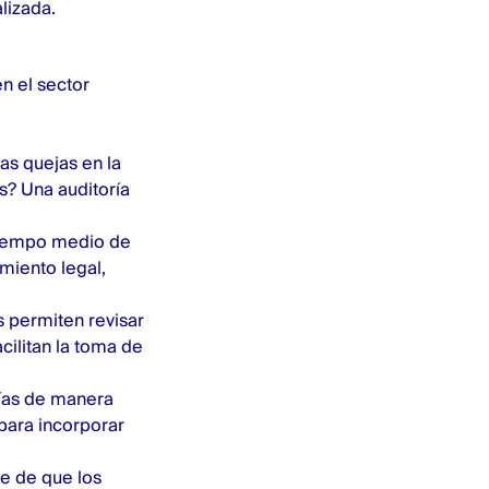
lizada.
en el sector
las quejas en la
s? Una auditoría
(tiempo medio de
miento legal,
 permiten revisar
ilitan la toma de
rías de manera
para incorporar
e de que los