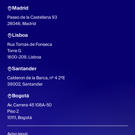
Madrid
Paseo de la Castellana 93
28046, Madrid
Lisboa
Rua Tomás de Fonseca
Torre G
1600-209, Lisboa
Santander
Calderon de la Barca, nº 4 2ºE
39002, Santander
Bogotá
Av. Carrera 45 108A-50
Piso 2
10111, Bogotá
Aviso legal