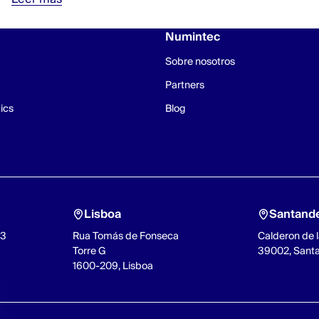
Numintec
Sobre nosotros
Partners
ics
Blog
Lisboa
Santand
93
Rua Tomás de Fonseca
Calderon de l
Torre G
39002, Sant
1600-209, Lisboa