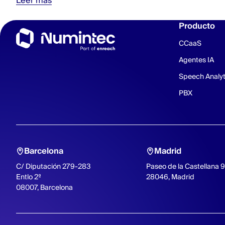
Leer más
Producto
CCaaS
Agentes IA
Speech Analyt
PBX
Barcelona
Madrid
C/ Diputación 279-283
Paseo de la Castellana 
Entlo 2º
28046, Madrid
08007, Barcelona