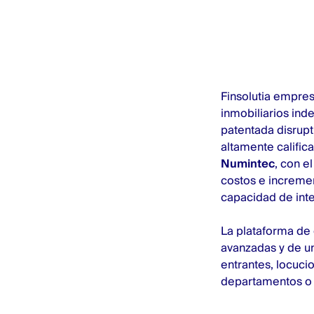
Finsolutia
empresa 
inmobiliarios ind
patentada disrupt
altamente calific
Numintec
, con e
costos e increment
capacidad de inte
La plataforma de
avanzadas y de un
entrantes, locuci
departamentos o e