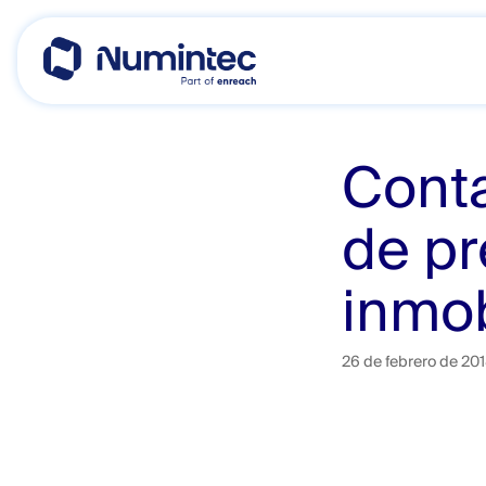
Skip
to
content
Conta
de pr
inmob
26 de febrero de 20