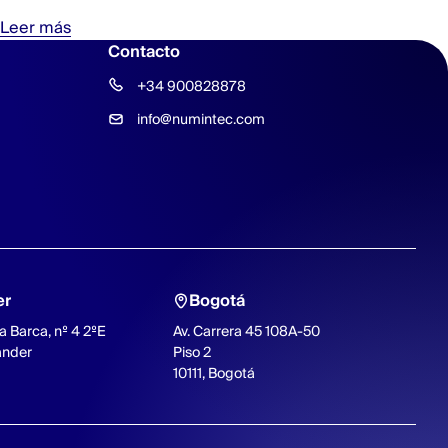
Leer más
Contacto
+34 900828878
info@numintec.com
er
Bogotá
a Barca, nº 4 2ºE
Av. Carrera 45 108A-50
ander
Piso 2
10111, Bogotá