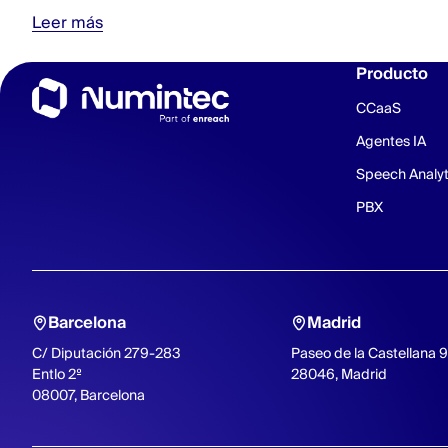
Leer más
Producto
CCaaS
Agentes IA
Speech Analyt
PBX
Barcelona
Madrid
C/ Diputación 279-283
Paseo de la Castellana 
Entlo 2º
28046, Madrid
08007, Barcelona