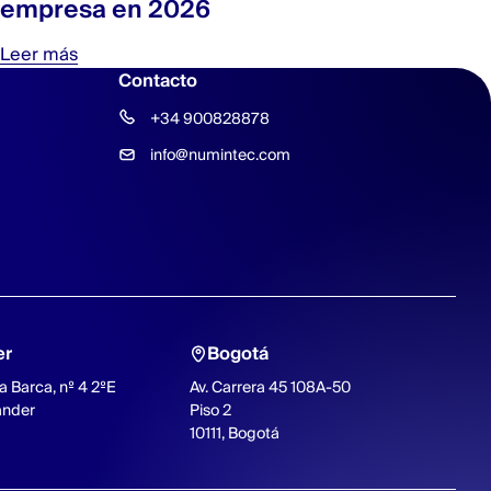
empresa en 2026
Leer más
Contacto
+34 900828878
info@numintec.com
er
Bogotá
a Barca, nº 4 2ºE
Av. Carrera 45 108A-50
ander
Piso 2
10111, Bogotá