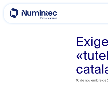
Skip
to
content
Exige
«tute
catal
10 de noviembre de 