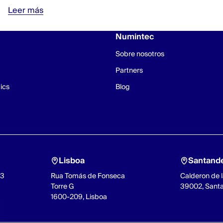
Leer más
Numintec
Sobre nosotros
Partners
ics
Blog
Lisboa
Santand
93
Rua Tomás de Fonseca
Calderon de l
Torre G
39002, Sant
1600-209, Lisboa