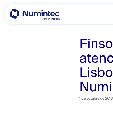
Skip
to
content
Finso
atenc
Lisbo
Numi
1 de octubre de 2018