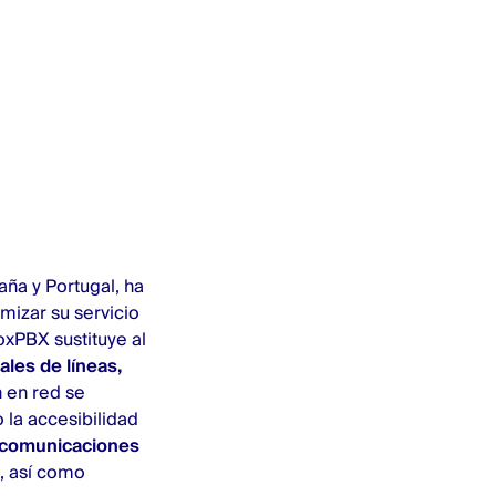
aña y Portugal, ha
mizar su servicio
voxPBX sustituye al
ales de líneas,
n en red se
 la accesibilidad
s comunicaciones
, así como