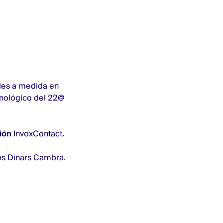
les a medida en
cnológico del 22@
ción
InvoxContact
.
os Dinars Cambra.