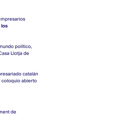
empresarios
 los
undo político,
asa Llotja de
presariado catalán
r coloquio abierto
ament de