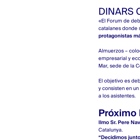
DINARS
«El Forum de deb
catalanes donde 
protagonistas má
Almuerzos – colo
empresarial y ec
Mar, sede de la C
El objetivo es de
y consisten en un
a los asistentes.
Próximo 
Ilmo Sr. Pere Nav
Catalunya.
“Decidimos junto