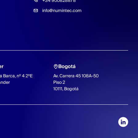
+34 900828878
info@numintec.com
er
Bogotá
a Barca, nº 4 2ºE
Av. Carrera 45 108A-50
ander
Piso 2
10111, Bogotá