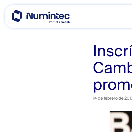
Skip
to
content
Inscr
Camb
‎prom
14 de febrero de 201