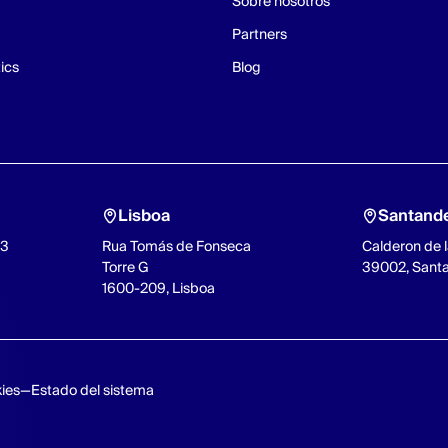
Sobre nosotros
Partners
ics
Blog
Lisboa
Santand
93
Rua Tomás de Fonseca
Calderon de l
Torre G
39002, Sant
1600-209, Lisboa
kies
Estado del sistema