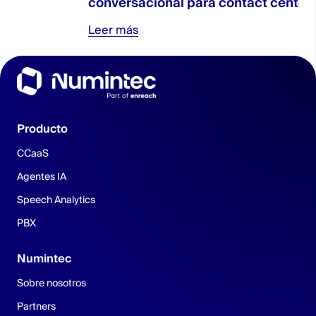
conversacional para contact centers?
Leer más
Producto
CCaaS
Agentes IA
Speech Analytics
PBX
Numintec
Sobre nosotros
Partners