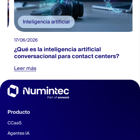
Inteligencia artificial
17/06/2026
2
¿Qué es la inteligencia artificial
conversacional para contact centers?
Leer más
Producto
CCaaS
Agentes IA