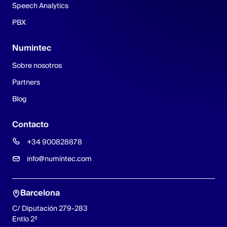
Speech Analytics
PBX
Numintec
Sobre nosotros
Partners
Blog
Contacto
+34 900828878
info@numintec.com
Barcelona
C/ Diputación 279-283
Entlo 2º