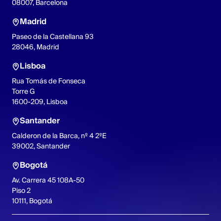
08007, Barcelona
Madrid
Paseo de la Castellana 93
28046, Madrid
Lisboa
Rua Tomás de Fonseca
Torre G
1600-209, Lisboa
Santander
Calderon de la Barca, nº 4 2ºE
39002, Santander
Bogotá
Av. Carrera 45 108A-50
Piso 2
10111, Bogotá