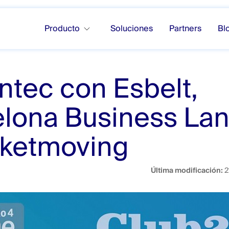
Producto
Soluciones
Partners
Bl
tec con Esbelt,
lona Business La
rketmoving
Última modificación:
2