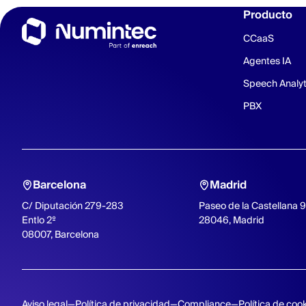
Producto
CCaaS
Agentes IA
Speech Analyt
PBX
Barcelona
Madrid
C/ Diputación 279-283
Paseo de la Castellana 
Entlo 2º
28046, Madrid
08007, Barcelona
Aviso legal
Política de privacidad
Compliance
Política de coo