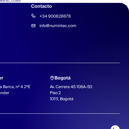
Contacto
+34 900828878
info@numintec.com
er
Bogotá
a Barca, nº 4 2ºE
Av. Carrera 45 108A-50
ander
Piso 2
10111, Bogotá