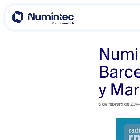
Skip
to
content
Numin
Barce
y Ma
6 de febrero de 2014