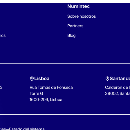
Numintec
Sobre nosotros
Partners
ics
Blog
Lisboa
Santand
93
Rua Tomás de Fonseca
Calderon de l
Torre G
39002, Sant
1600-209, Lisboa
kies
Estado del sistema