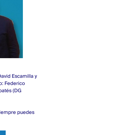
avid Escamilla y
o: Federico
batés (DG
 siempre puedes