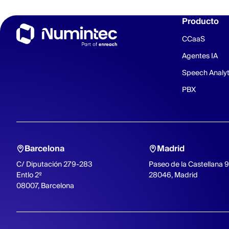
Producto
CCaaS
Agentes IA
Speech Analyt
PBX
Barcelona
Madrid
C/ Diputación 279-283
Paseo de la Castellana 
Entlo 2º
28046, Madrid
08007, Barcelona