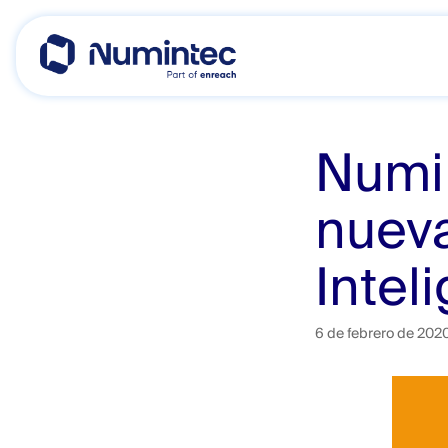
Skip
to
content
Numin
nueva
Inteli
6 de febrero de 202