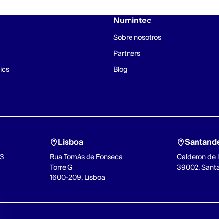
Numintec
Sobre nosotros
Partners
ics
Blog
Lisboa
Santand
93
Rua Tomás de Fonseca
Calderon de l
Torre G
39002, Sant
1600-209, Lisboa