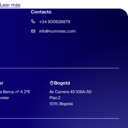
Leer más
Contacto
+34 900828878
info@numintec.com
er
Bogotá
a Barca, nº 4 2ºE
Av. Carrera 45 108A-50
ander
Piso 2
10111, Bogotá