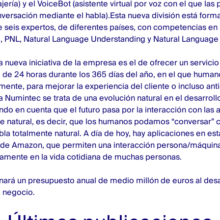
ería) y el VoiceBot (asistente virtual por voz con el que la
ersación mediante el habla).Esta nueva división está form
de seis expertos, de diferentes países, con competencias en 
, PNL, Natural Language Understanding y Natural Language
a nueva iniciativa de la empresa es el de ofrecer un servicio
d de 24 horas durante los 365 días del año, en el que huma
mente, para mejorar la experiencia del cliente o incluso anti
 Numintec se trata de una evolución natural en el desarrol
ndo en cuenta que el futuro pasa por la interacción con las 
je natural, es decir, que los humanos podamos “conversar” 
a totalmente natural. A día de hoy, hay aplicaciones en est
 de Amazon, que permiten una interacción persona/máquina
tamente en la vida cotidiana de muchas personas.
ará un presupuesto anual de medio millón de euros al desa
l negocio.