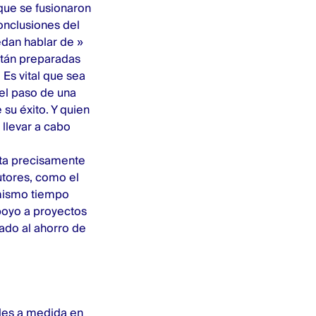
 que se fusionaron
onclusiones del
edan hablar de »
están preparadas
Es vital que sea
del paso de una
su éxito. Y quien
 llevar a cabo
rta precisamente
cutores, como el
 mismo tiempo
poyo a proyectos
ado al ahorro de
les a medida en