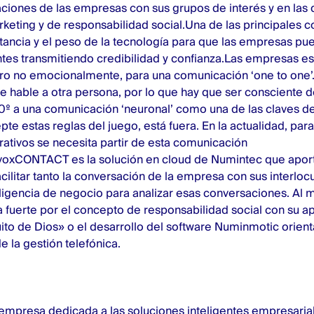
laciones de las empresas con sus grupos de interés y en las
eting y de responsabilidad social.Una de las principales c
ortancia y el peso de la tecnología para que las empresas pu
ientes transmitiendo credibilidad y confianza.Las empresas 
o no emocionalmente, para una comunicación ‘one to one’. 
e hable a otra persona, por lo que hay que ser consciente 
 a una comunicación ‘neuronal’ como una de las claves de 
te estas reglas del juego, está fuera. En la actualidad, para
ativos se necesita partir de esta comunicación
‎InvoxCONTACT es la solución en cloud de Numintec que apo
acilitar tanto la conversación de la empresa con sus interlo
teligencia de negocio para analizar esas conversaciones. Al
fuerte por el concepto de responsabilidad social con su a
ito de Dios» o el desarrollo del software Numinmotic orient
e la gestión telefónica.
empresa dedicada a las soluciones inteligentes empresaria