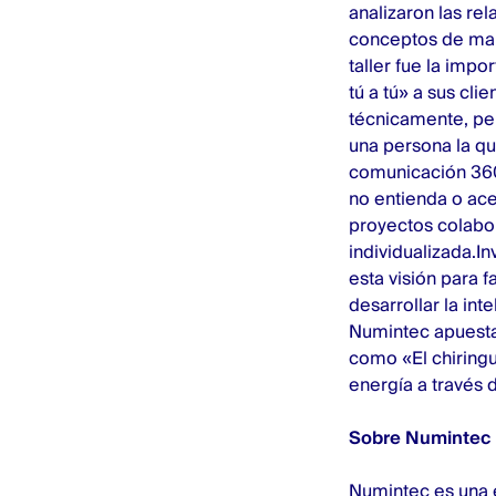
analizaron las re
conceptos de mark
taller fue la imp
tú a tú» a sus cl
técnicamente, per
una persona la qu
comunicación 360º
no entienda o acep
proyectos colabor
individualizada.
esta visión para f
desarrollar la in
Numintec apuesta 
como «El chiringu
energía a través d
Sobre Numintec
Numintec es una 