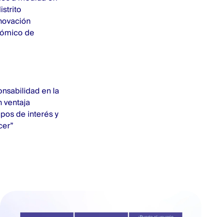
strito
nnovación
nómico de
nsabilidad en la
n ventaja
pos de interés y
cer”