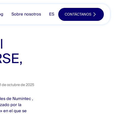
og
Sobre nosotros
ES
CONTÁCTANOS
l
RSE,
1 de octubre de 2025
les de Numintec ,
izado por la
a» en el que se