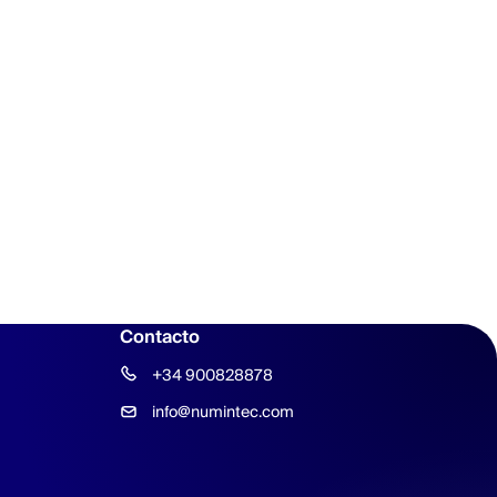
Contacto
+34 900828878
info@numintec.com