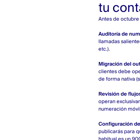
tu con
Antes de octubre
Auditoría de num
llamadas salientes
etc.).
Migración del ou
clientes debe op
de forma nativa 
Revisión de flujo
operan exclusiva
numeración móvil 
Configuración d
publicarás para q
habitual es un 90