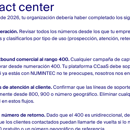
tact center
 de 2026, tu organización debería haber completado los si
eración.
Revisar todos los números desde los que tu empre
 y clasificarlos por tipo de uso (prospección, atención, rete
tbound comercial al rango 400.
Cualquier campaña de capt
erar desde numeración 400. Tu plataforma CCaaS debe sop
(si ya estás con NUMINTEC no te preocupes, nosotros nos 
s de atención al cliente.
Confirmar que las líneas de soport
mente desde 800, 900 o número geográfico. Eliminar cualq
en estos flujos.
e número de retorno.
Dado que el 400 es unidireccional, d
ue los clientes contactados puedan llamarte de vuelta si lo 
0 gratuito o un número geográfico de referencia.