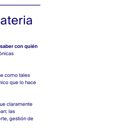
ateria
 saber con quién
ónicas
se como tales
nico que lo hace
gue claramente
an: las
rte, gestión de