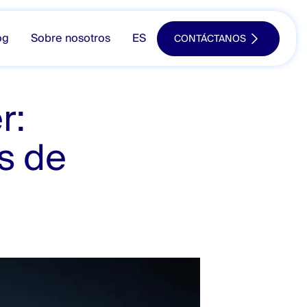
og
Sobre nosotros
ES
CONTÁCTANOS
r:
s de