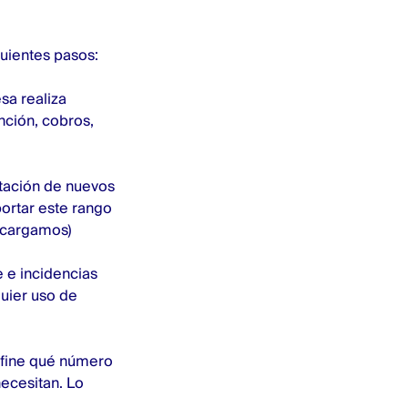
guientes pasos:
sa realiza
nción, cobros,
ación de nuevos
ortar este rango
encargamos)
e e incidencias
uier uso de
efine qué número
necesitan. Lo