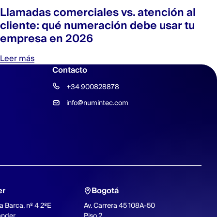
Llamadas comerciales vs. atención al
cliente: qué numeración debe usar tu
empresa en 2026
Leer más
Contacto
+34 900828878
info@numintec.com
er
Bogotá
a Barca, nº 4 2ºE
Av. Carrera 45 108A-50
ander
Piso 2