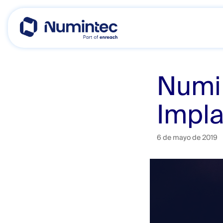
Skip
to
content
Numin
Impl
6 de mayo de 2019