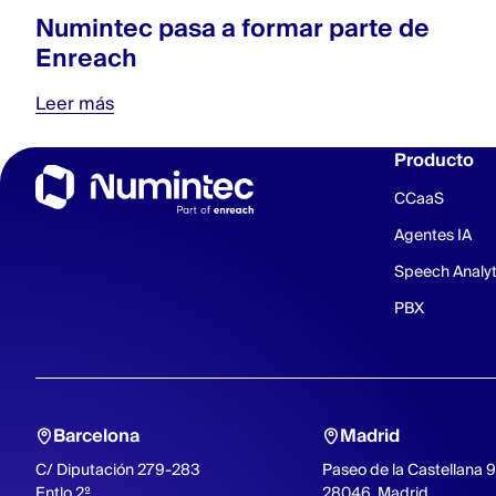
Numintec pasa a formar parte de
Enreach
Leer más
Producto
CCaaS
Agentes IA
Speech Analyt
PBX
Barcelona
Madrid
C/ Diputación 279-283
Paseo de la Castellana 
Entlo 2º
28046, Madrid