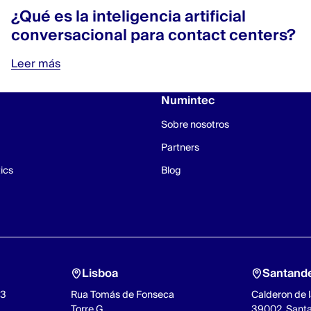
¿Qué es la inteligencia artificial
conversacional para contact centers?
Leer más
Numintec
Sobre nosotros
Partners
ics
Blog
Lisboa
Santand
93
Rua Tomás de Fonseca
Calderon de l
Torre G
39002, Sant