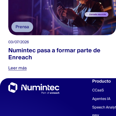
Prensa
03/07/2026
Numintec pasa a formar parte de
Enreach
Leer más
Producto
CCaaS
Agentes IA
Speech Analyt
PBX