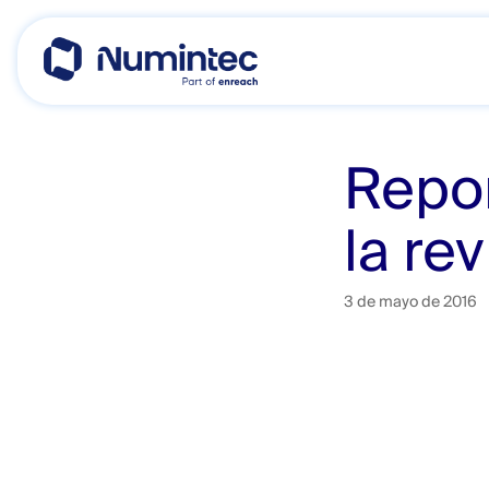
Skip
to
content
Repor
la re
3 de mayo de 2016