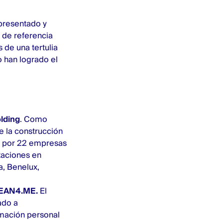
 presentado y
 de referencia
 de una tertulia
 han logrado el
lding
. Como
e la construcción
 por 22 empresas
taciones en
a, Benelux,
EAN4.ME.
El
ado a
rmación personal