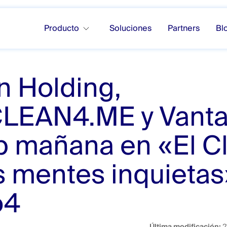
Producto
Soluciones
Partners
Bl
 Holding,
LEAN4.ME y Vant
p mañana en «El C
s mentes inquietas
o4
Última modificación:
2