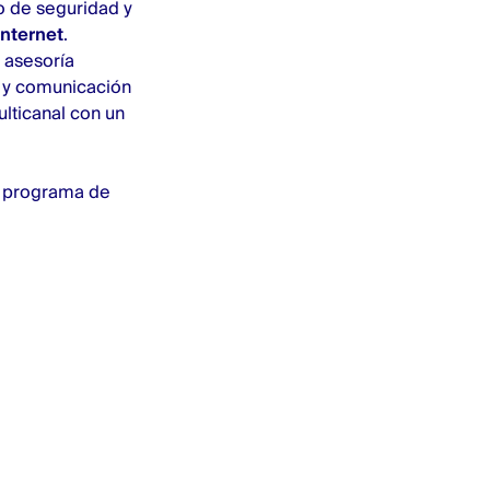
no de seguridad y
Internet
.
 asesoría
n y comunicación
lticanal con un
e programa de