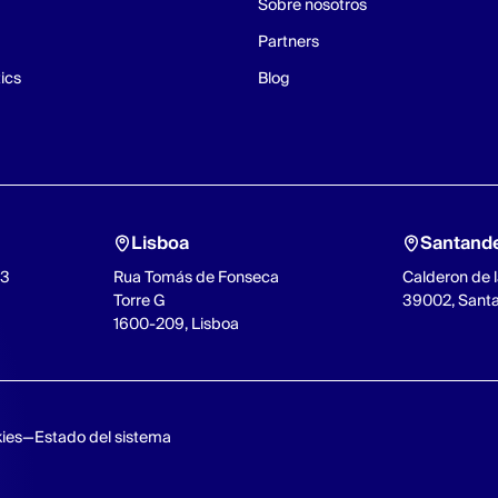
Sobre nosotros
Partners
ics
Blog
Lisboa
Santand
93
Rua Tomás de Fonseca
Calderon de l
Torre G
39002, Sant
1600-209, Lisboa
kies
Estado del sistema