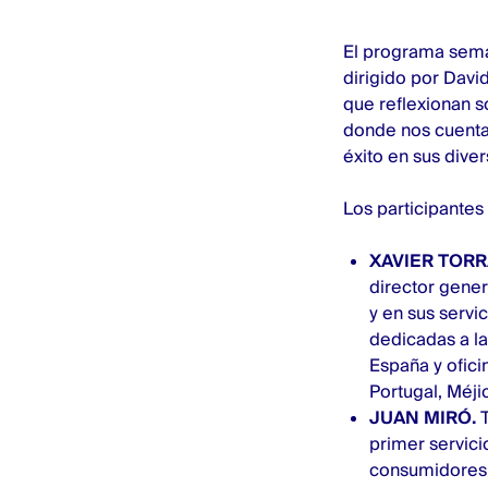
El programa seman
dirigido por Davi
que reflexionan s
donde nos cuenta
éxito en sus dive
Los participantes
XAVIER TORR
director gene
y en sus serv
dedicadas a la
España y ofici
Portugal, Méjic
JUAN MIRÓ.
primer servici
consumidores, 