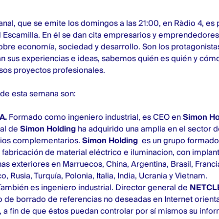
al, que se emite los domingos a las 21:00, en Ràdio 4, es
d Escamilla. En él se dan cita empresarios y emprendedores
obre economía, sociedad y desarrollo. Son los protagonistas
n sus experiencias e ideas, sabemos quién es quién y cómo
rsos proyectos profesionales.
 de esta semana son:
A
.
Formado como ingeniero industrial, es CEO en
Simon Ho
ral de
Simon Holding
ha adquirido una amplia en el sector d
icios complementarios.
Simon Holding
es un grupo formado
 fabricación de material eléctrico e iluminacion, con implan
nas exteriores en Marruecos, China, Argentina, Brasil, Franci
o, Rusia, Turquía, Polonia, Italia, India, Ucrania y Vietnam.
También es ingeniero industrial. Director general de
NETCL
o de borrado de referencias no deseadas en Internet orient
a fin de que éstos puedan controlar por sí mismos su info