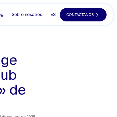
og
Sobre nosotros
ES
CONTÁCTANOS
age
lub
» de
1 de octubre de 2025