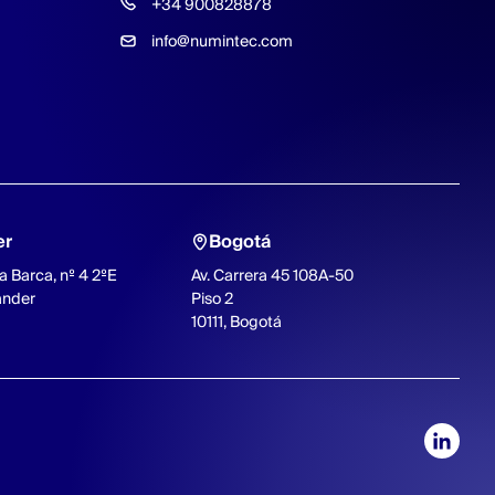
+34 900828878
info@numintec.com
er
Bogotá
a Barca, nº 4 2ºE
Av. Carrera 45 108A-50
ander
Piso 2
10111, Bogotá