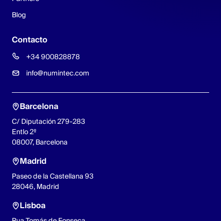
Blog
Contacto
+34 900828878
info@numintec.com
Barcelona
C/ Diputación 279-283
Entlo 2º
08007, Barcelona
Madrid
Paseo de la Castellana 93
28046, Madrid
Lisboa
Rua Tomás de Fonseca